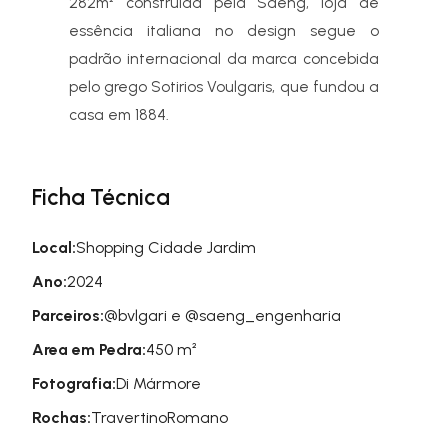
282m² construída pela Saeng, loja de
essência italiana no design segue o
padrão internacional da marca concebida
pelo grego Sotirios Voulgaris, que fundou a
casa em 1884.
Ficha Técnica
Local:
Shopping Cidade Jardim
Ano:
2024
Parceiros:
@bvlgari e @saeng_engenharia
Area em Pedra:
450 m²
Fotografia:
Di Mármore
Rochas:
TravertinoRomano