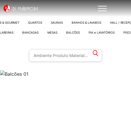
S & GOURMET
QUARTOS
SAUNAS
BANHOS & LAVABOS
HALL / RECEP
LAREIRAS
BANCADAS
MESAS
BALCÕES
PIA e LAVATÓRIOS
PISC